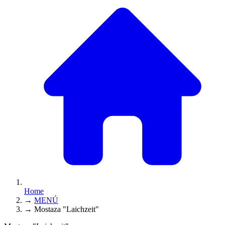
Home
→
MENÚ
→
Mostaza "Laichzeit"