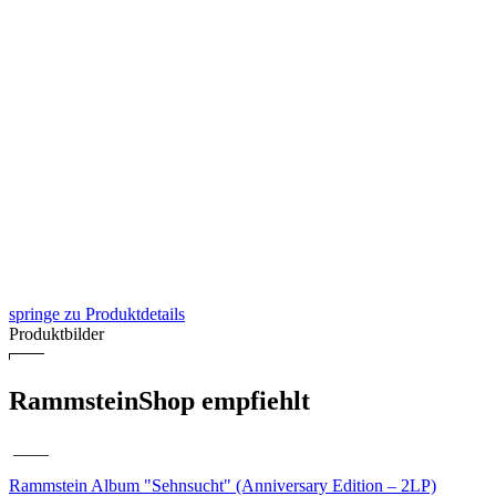
springe zu Produktdetails
Produktbilder
RammsteinShop empfiehlt
____
Rammstein Album
"Sehnsucht"
(Anniversary Edition – 2LP)