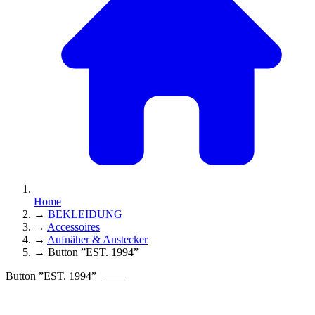
Home
→
BEKLEIDUNG
→
Accessoires
→
Aufnäher & Anstecker
→
Button ”EST. 1994”
Button ”EST. 1994”
____